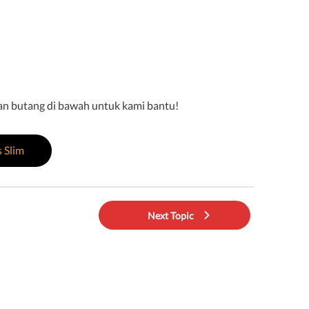
kan butang di bawah untuk kami bantu!
 Slim
Next Topic