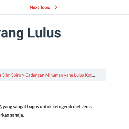
Next Topic
ang Lulus
 Slim Spire
Cadangan Minuman yang Lulus Ketogenik Diet
A
yang sangat bagus untuk ketogenik diet.Jenis
rkan sahaja.