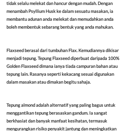
tidak selalu melekat dan hancur dengan mudah. Dengan
menambah Psyllium Husk ke dalam sesuatu masakan, ia
membantu adunan anda melekat dan memudahkan anda
boleh membentuk sebarang bentuk yang anda mahukan.
Flaxseed berasal dari tumbuhan Flax. Kemudiannya dikisar
menjadi tepung. Tepung Flaxseed diperbuat daripada 100%
Golden Flaxseed dimana ianya tiada campuran bahan atau
tepung lain. Rasanya seperti kekacang sesuai digunakan
dalam masakan atau dimakan begitu sahaja.
Tepung almond adalah alternatif yang paling bagus untuk
menggantikan tepung berasaskan gandum. Ia sangat
berkhasiat dan banyak manfaat kesihatan, termasuk
mengurangkan risiko penyakit jantung dan meningkatkan