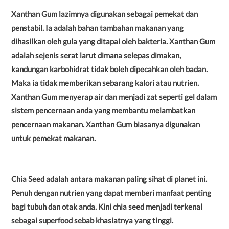
Xanthan Gum lazimnya digunakan sebagai pemekat dan
penstabil. Ia adalah bahan tambahan makanan yang
dihasilkan oleh gula yang ditapai oleh bakteria. Xanthan Gum
adalah sejenis serat larut dimana selepas dimakan,
kandungan karbohidrat tidak boleh dipecahkan oleh badan.
Maka ia tidak memberikan sebarang kalori atau nutrien.
Xanthan Gum menyerap air dan menjadi zat seperti gel dalam
sistem pencernaan anda yang membantu melambatkan
pencernaan makanan. Xanthan Gum biasanya digunakan
untuk pemekat makanan.
Chia Seed adalah antara makanan paling sihat di planet ini.
Penuh dengan nutrien yang dapat memberi manfaat penting
bagi tubuh dan otak anda. Kini chia seed menjadi terkenal
sebagai superfood sebab khasiatnya yang tinggi.