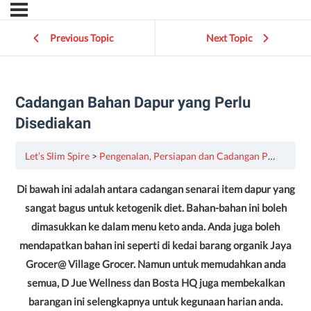
Previous Topic
Next Topic
Cadangan Bahan Dapur yang Perlu
Disediakan
Let’s Slim Spire
Pengenalan, Persiapan dan Cadangan Program Let’s Slim Spire
Di bawah ini adalah antara cadangan senarai item dapur yang
sangat bagus untuk ketogenik diet. Bahan-bahan ini boleh
dimasukkan ke dalam menu keto anda. Anda juga boleh
mendapatkan bahan ini seperti di kedai barang organik Jaya
Grocer@ Village Grocer. Namun untuk memudahkan anda
semua, D Jue Wellness dan Bosta HQ juga membekalkan
barangan ini
selengkapnya untuk kegunaan harian anda.