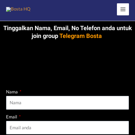
Skip
Main
to
Menu
content
Tinggalkan Nama, Email, No Telefon anda untuk
join group
Telegram Bosta
BULLETPROOFCOFFEEBULLETPROOFCOFFEEBULLETPROOFCOFFEEB
ULLETPROOFCOFFEEBULLETPROO
Nama
Email