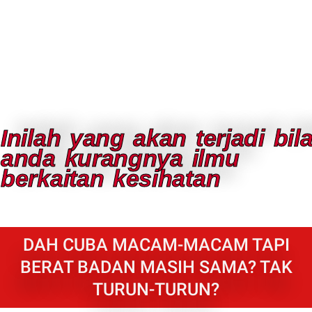
Skip
to
content
Inilah yang akan terjadi bil
anda kurangnya ilmu
berkaitan kesihatan
DAH CUBA MACAM-MACAM TAPI
BERAT BADAN MASIH SAMA? TAK
TURUN-TURUN?