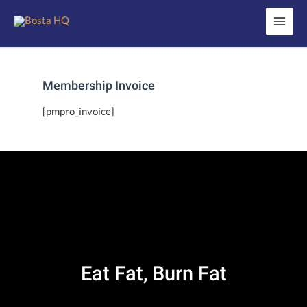
Skip
Main
to
Menu
content
Membership Invoice
[pmpro_invoice]
Eat Fat, Burn Fat