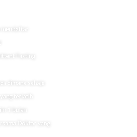
 mendaftar
t
ttent Fasting
es dimana sahaja
yang terlatih
lim 1 bulan
ersama Doktor yang