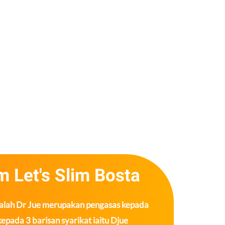
 Let's Slim Bosta
l adalah Dr Jue merupakan pengasas kepada
epada 3 barisan syarikat iaitu Djue