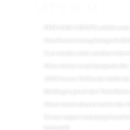
LET'S SLIM
PERCUMA 1 BOSTA setelah anda
Ilmu Penuh tentang Ketogenik Die
Cara mudah untuk amalkan Intermi
Menu harian resepi ketogenik diet
100% kursus Online dan boleh aks
Bimbingan penuh dari Team Bosta 
Akses modul advance online lets s
Group support sepanjang hayat b
bertauliah