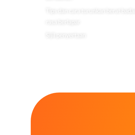
Tips dan cara turunkan berat bad
rasa berlapar
Sijil penyertaan