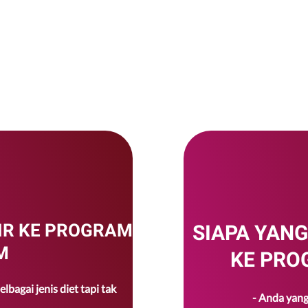
IR KE PROGRAM
SIAPA YAN
M
KE PRO
bagai jenis diet tapi tak
- Anda yan