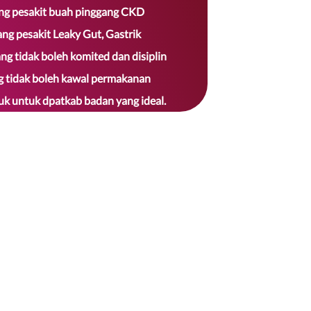
ng pesakit buah pinggang CKD
ng pesakit Leaky Gut, Gastrik
ng tidak boleh komited dan disiplin
g tidak boleh kawal permakanan
uk untuk dpatkab badan yang ideal.