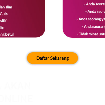
- Anda seora
dan slim
- Anda seora
 Gula
- Anda seorang ya
itif
- Anda seoran
lin
- Tidak minat unt
ang betul
Daftar Sekarang
A AKAN
ONLINE