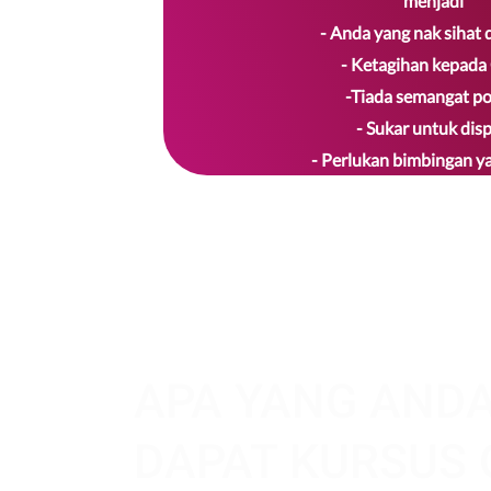
menjadi
- Anda yang nak sihat 
- Ketagihan kepada
-Tiada semangat pos
- Sukar untuk disp
- Perlukan bimbingan y
APA YANG AND
DAPAT KURSUS 